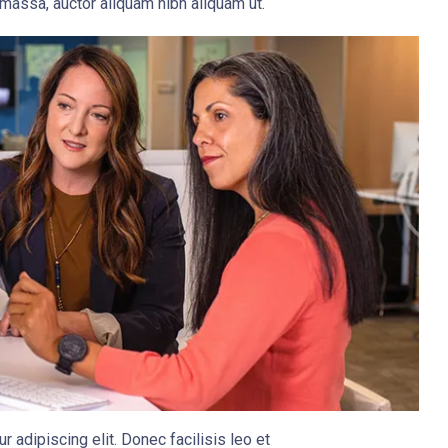
massa, auctor aliquam nibh aliquam ut.
 adipiscing elit. Donec facilisis leo et