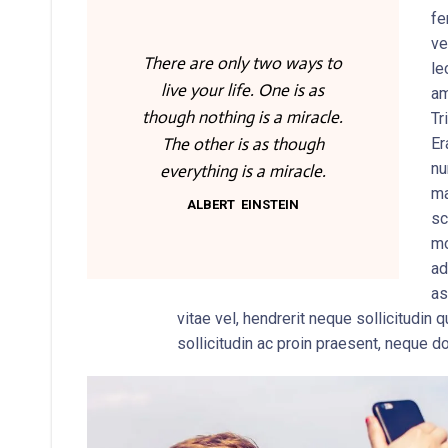
fe
ve
There are only two ways to
le
live your life. One is as
am
though nothing is a miracle.
Tr
The other is as though
Er
nu
everything is a miracle.
ma
ALBERT EINSTEIN
sc
mo
ad
as
vitae vel, hendrerit neque sollicitudin
sollicitudin ac proin praesent, neque d