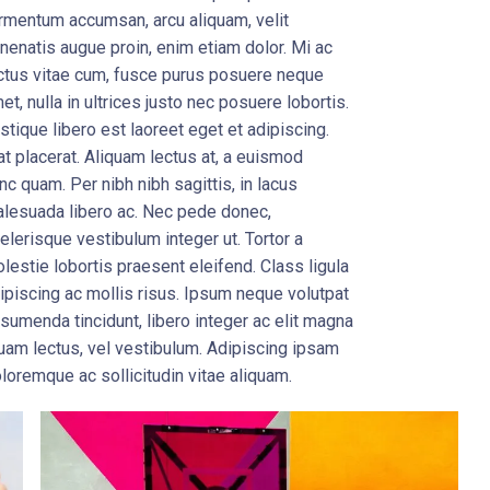
rmentum accumsan, arcu aliquam, velit
nenatis augue proin, enim etiam dolor. Mi ac
ctus vitae cum, fusce purus posuere neque
et, nulla in ultrices justo nec posuere lobortis.
istique libero est laoreet eget et adipiscing.
at placerat. Aliquam lectus at, a euismod
nc quam. Per nibh nibh sagittis, in lacus
lesuada libero ac. Nec pede donec,
elerisque vestibulum integer ut. Tortor a
lestie lobortis praesent eleifend. Class ligula
ipiscing ac mollis risus. Ipsum neque volutpat
sumenda tincidunt, libero integer ac elit magna
 quam lectus, vel vestibulum. Adipiscing ipsam
oloremque ac sollicitudin vitae aliquam.